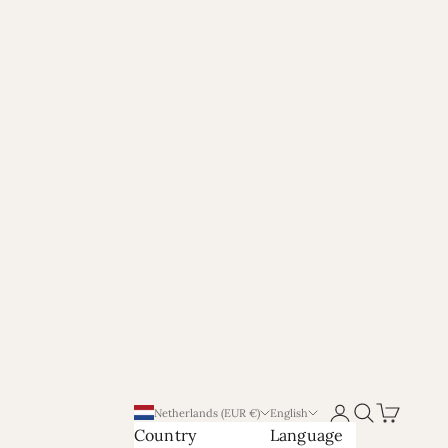
Login
Search
Cart
Netherlands (EUR €)
English
Country
Language