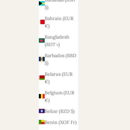
$)
Bahrain (EUR
€)
Bangladesh
(BDT ৳)
Barbados (BBD
$)
Belarus (EUR
€)
Belgium (EUR
€)
Belize (BZD $)
Benin (XOF Fr)