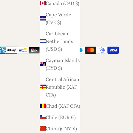
Canada (CAD $)
Cape Verde
(CVE $)
Caribbean
Netherlands
(USD $)
Cayman Islands
(KYD $)
Central African
Republic (XAF
CFA)
Chad (XAF CFA)
Chile (EUR €)
China (CNY ¥)