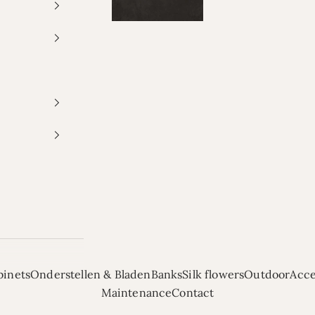
binets
Onderstellen & Bladen
Banks
Silk flowers
Outdoor
Acce
Maintenance
Contact