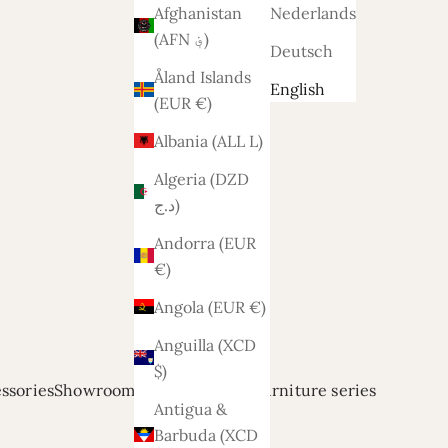
Afghanistan
Nederlands
(AFN ؋)
Deutsch
Åland Islands
English
(EUR €)
Albania (ALL L)
Algeria (DZD
د.ج)
Andorra (EUR
€)
Angola (EUR €)
Anguilla (XCD
$)
ssories
Showroom modellen
Relief
Furniture series
Antigua &
Barbuda (XCD