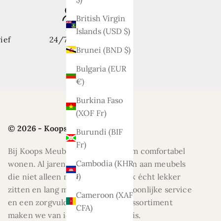
British Virgin
Islands (USD $)
ief
24/7 support
Brunei (BND $)
Bulgaria (EUR
€)
Burkina Faso
(XOF Fr)
© 2026 - Koops Meubelen
Burundi (BIF
Fr)
Bij Koops Meubelen draait alles om comfortabel
Cambodia (KHR
wonen. Al jaren helpen wij klanten aan meubels
៛)
die niet alleen mooi zijn, maar ook écht lekker
zitten en lang meegaan. Met persoonlijke service
Cameroon (XAF
en een zorgvuldig geselecteerd assortiment
CFA)
maken we van ieder huis een thuis.