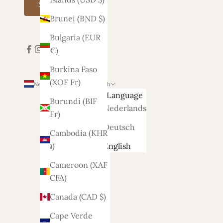
Subscribe
Brunei (BND $)
Bulgaria (EUR
€)
Burkina Faso
(XOF Fr)
Netherlands (EUR €)
English
Country
Language
Burundi (BIF
Afghanistan
Nederlands
Fr)
(AFN ؋)
Deutsch
Cambodia (KHR
Åland
English
៛)
Islands
Cameroon (XAF
(EUR €)
CFA)
Albania
Canada (CAD $)
(ALL L)
Cape Verde
Algeria