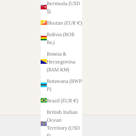
Bermuda (USD
$)
Bhutan (EUR €)
Bolivia (BOB
Bs.)
Bosnia &
Herzegovina
(BAM КМ)
Botswana (BWP
P)
Brazil (EUR €)
British Indian
Ocean
Territory (USD
$)