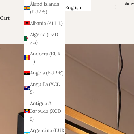
show
Åland Islands
English
Previous
(EUR €)
Cart
Albania (ALL L)
Algeria (DZD
د.ج)
Andorra (EUR
€)
Angola (EUR €)
Anguilla (XCD
$)
Antigua &
Barbuda (XCD
$)
Argentina (EUR