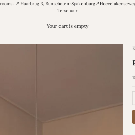
rooms: 📍 Haarbrug 3, Bunschoten-Spakenburg📍Hoevelakenseweg
Terschuur
Your cart is empty
S
1
D