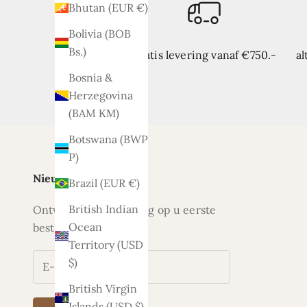
Bhutan (EUR €)
Bolivia (BOB
Bs.)
Gratis levering vanaf €750.-
al
Bosnia &
Herzegovina
(BAM КМ)
Botswana (BWP
P)
Nieuwsbrief
Brazil (EUR €)
British Indian
Ontvang nu 5% korting op u eerste
Ocean
bestelling
Territory (USD
$)
British Virgin
Islands (USD $)