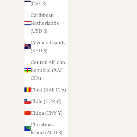
(CVE $)
(DZD د.ج)
Caribbean
Andorra
Netherlands
(EUR €)
(USD $)
Angola
Cayman Islands
(EUR €)
(KYD $)
Anguilla
Central African
(XCD $)
Republic (XAF
Antigua &
CFA)
Barbuda
Chad (XAF CFA)
(XCD $)
Chile (EUR €)
Argentina
(EUR €)
China (CNY ¥)
Armenia
Christmas
(AMD դր.)
Island (AUD $)