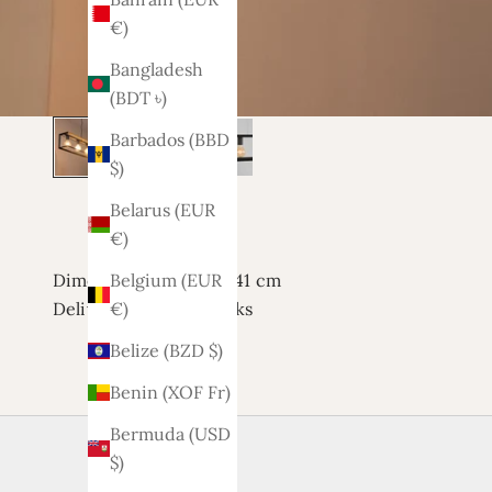
€)
Bangladesh
(BDT ৳)
Barbados (BBD
$)
Belarus (EUR
€)
Dimensions: 120x20x141 cm
Belgium (EUR
Delivery time: 1.5 weeks
€)
Belize (BZD $)
Benin (XOF Fr)
Bermuda (USD
$)