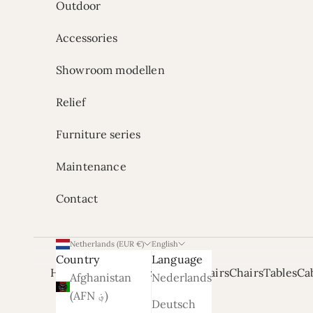
Outdoor
Accessories
Showroom modellen
Relief
Furniture series
Maintenance
Contact
Netherlands (EUR €)
English
Country
Language
Home
Onze Showrooms
Armchairs
Chairs
Tables
Ca
Afghanistan
Nederlands
(AFN ؋)
Deutsch