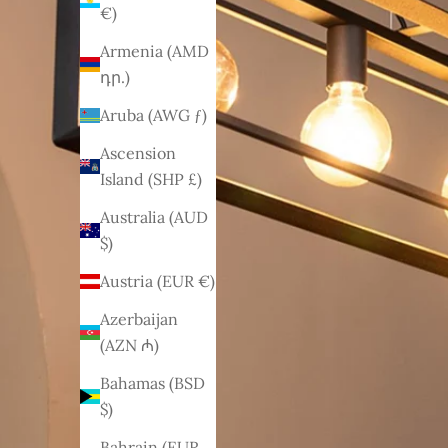
€)
Armenia (AMD
դր.)
Aruba (AWG ƒ)
Ascension
Island (SHP £)
Australia (AUD
$)
Austria (EUR €)
Azerbaijan
(AZN ₼)
Bahamas (BSD
$)
Bahrain (EUR